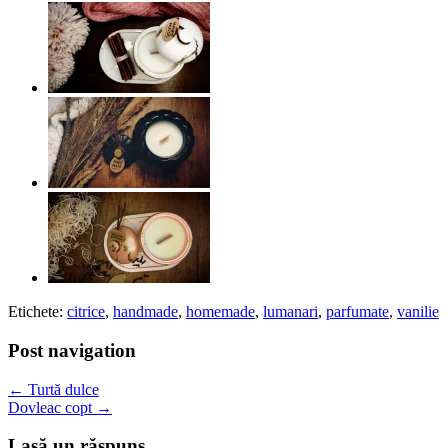
Etichete:
citrice
,
handmade
,
homemade
,
lumanari
,
parfumate
,
vanilie
Post navigation
←
Turtă dulce
Dovleac copt
→
Lasă un răspuns