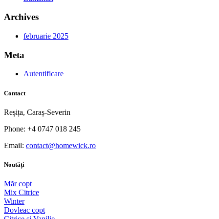
Archives
februarie 2025
Meta
Autentificare
Contact
Reșița, Caraș-Severin
Phone: +4 0747 018 245
Email:
contact@homewick.ro
Noutăți
Măr copt
Mix Citrice
Winter
Dovleac copt
Citrice și Vanilie