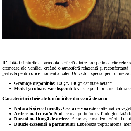
Răsfață-ți simțurile cu armonia perfectă dintre prospețimea citricelor 
cremoase ale vaniliei, creând o atmosferă relaxantă și reconfortantă.
perfectă pentru orice moment al zilei. Un cadou special pentru tine sau
Gramaje disponibile
: 100g*, 140g* cantitate netă**
Model și culoare vas disponibil:
vasele pot fi ornamentate și c
Caracteristici cheie ale lumânărilor din ceară de soia:
Naturală și eco-friendly:
Ceara de soia este o alternativă veget
Ardere mai curată:
Produce mai puțin fum și funingine față de
Durată mai lungă de ardere:
Se topește mai lent, oferind un t
Difuzie excelentă a parfumului
: Eliberează treptat aroma, me