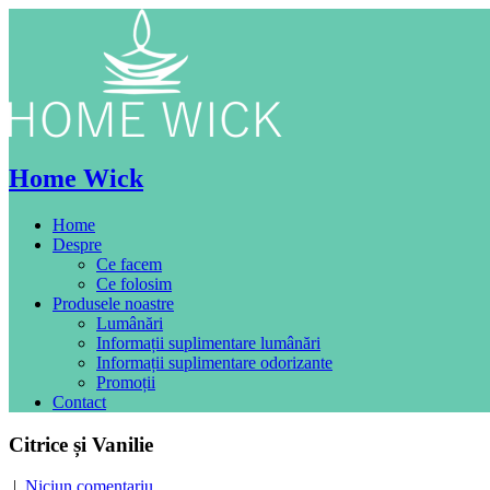
Home Wick
Home
Despre
Ce facem
Ce folosim
Produsele noastre
Lumânări
Informații suplimentare lumânări
Informații suplimentare odorizante
Promoții
Contact
Citrice și Vanilie
|
Niciun comentariu