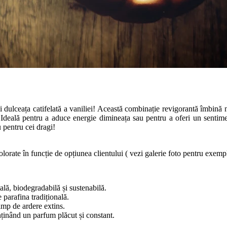
și dulceața catifelată a vaniliei! Această combinație revigorantă îmbină
 Ideală pentru a aduce energie dimineața sau pentru a oferi un sentime
 pentru cei dragi!
olorate în funcție de opțiunea clientului ( vezi galerie foto pentru exemp
ală, biodegradabilă și sustenabilă.
 parafina tradițională.
imp de ardere extins.
nținând un parfum plăcut și constant.