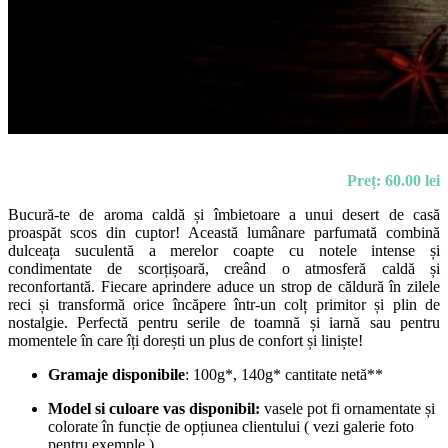
Preț: 60.00 lei
Bucură-te de aroma caldă și îmbietoare a unui desert de casă
proaspăt scos din cuptor! Această lumânare parfumată combină
dulceața suculentă a merelor coapte cu notele intense și
condimentate de scorțișoară, creând o atmosferă caldă și
reconfortantă. Fiecare aprindere aduce un strop de căldură în zilele
reci și transformă orice încăpere într-un colț primitor și plin de
nostalgie. Perfectă pentru serile de toamnă și iarnă sau pentru
momentele în care îți dorești un plus de confort și liniște!
Gramaje disponibile
: 100g*, 140g* cantitate netă**
Model si culoare vas disponibil:
vasele pot fi ornamentate și
colorate în funcție de opțiunea clientului ( vezi galerie foto
pentru exemple )