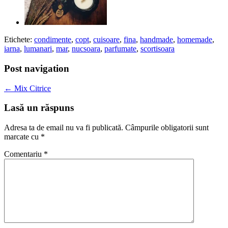
Etichete:
condimente
,
copt
,
cuisoare
,
fina
,
handmade
,
homemade
,
iarna
,
lumanari
,
mar
,
nucsoara
,
parfumate
,
scortisoara
Post navigation
←
Mix Citrice
Lasă un răspuns
Adresa ta de email nu va fi publicată.
Câmpurile obligatorii sunt
marcate cu
*
Comentariu
*