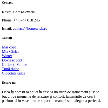
Contact
Reșița, Caraș-Severin
Phone: +4 0747 018 245
Email:
contact@homewick.ro
Noutăți
Măr copt
Mix Citrice
Winter
Dovleac copt
Citrice și Vanilie
Turtă dulce
Ciocolată caldă
Despre noi
Dacă îți dorești să aduci în casa ta un strop de rafinament și să te
bucuri de momente de relaxare și confort, lumânările de ceară
parfumată în vase turnate și pictate manual sunt alegerea perfectă.