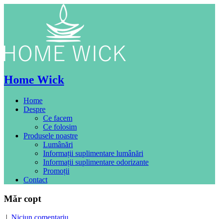
Home Wick
Home
Despre
Ce facem
Ce folosim
Produsele noastre
Lumânări
Informații suplimentare lumânări
Informații suplimentare odorizante
Promoții
Contact
Măr copt
|
Niciun comentariu